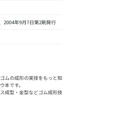
、2004年9月7日第2刷発行
ゴムの成形の実技をもっと知
ウ本
です
。
ス成型・金型などゴム成形技